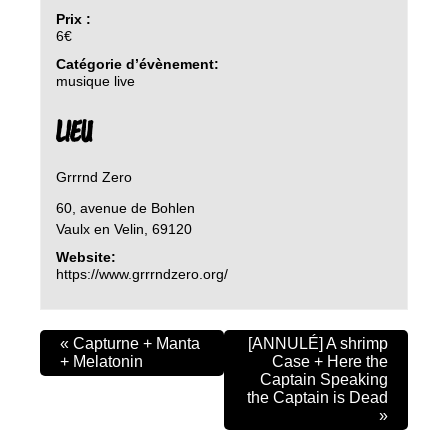
Prix :
6€
Catégorie d’évènement:
musique live
LIEU
Grrrnd Zero
60, avenue de Bohlen
Vaulx en Velin
,
69120
Website:
https://www.grrrndzero.org/
«
Capturne + Manta
[ANNULÉ] A shrimp
+ Melatonin
Case + Here the
Captain Speaking
the Captain is Dead
»