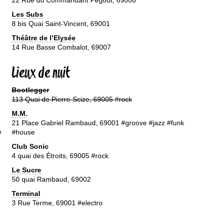
22 Rue du Commandant Pegout, 69008
Les Subs
8 bis Quai Saint-Vincent, 69001
Théâtre de l’Elysée
14 Rue Basse Combalot, 69007
Lieux de nuit
Bootlegger
113 Quai de Pierre-Scize, 69005 #rock
M.M
.
21 Place Gabriel Rambaud, 69001 #groove #jazz #funk
e
#house
Club Sonic
4 quai des Étroits, 69005 #rock
Le Sucre
50 quai Rambaud, 69002
Terminal
3 Rue Terme, 69001 #electro