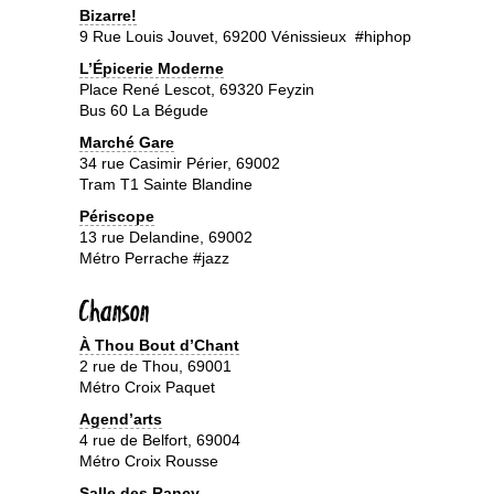
Bizarre!
9 Rue Louis Jouvet, 69200 Vénissieux #hiphop
L’
Épicerie Moderne
Place René Lescot, 69320 Feyzin
Bus 60 La Bégude
Marché Gare
34 rue Casimir Périer, 69002
Tram T1 Sainte Blandine
Périscope
13 rue Delandine, 69002
Métro Perrache #jazz
Chanson
À Thou Bout d’Chant
2 rue de Thou, 69001
Métro Croix Paquet
Agend’arts
4 rue de Belfort, 69004
Métro Croix Rousse
Salle des Rancy