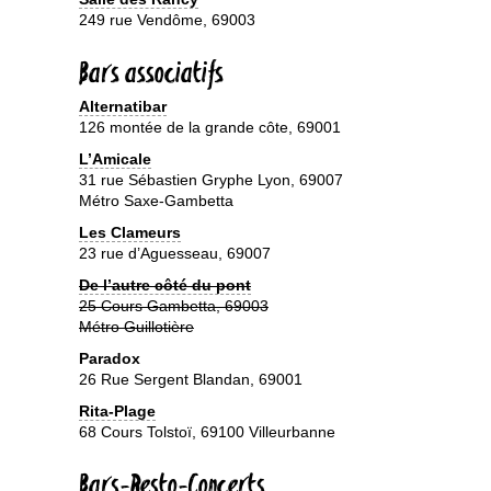
249 rue Vendôme, 69003
Bars associatifs
Alternatibar
126 montée de la grande côte, 69001
L’Amicale
31 rue Sébastien Gryphe Lyon, 69007
Métro Saxe-Gambetta
Les Clameurs
23 rue d’Aguesseau, 69007
De l’autre côté du pont
25 Cours Gambetta, 69003
Métro Guillotière
Paradox
26 Rue Sergent Blandan, 69001
Rita-Plage
68 Cours Tolstoï, 69100 Villeurbanne
Bars-Resto-Concerts