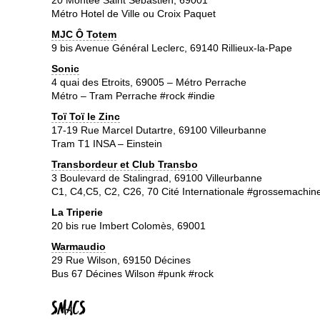
20 Montée Saint Sébastien, 69001
Métro Hotel de Ville ou Croix Paquet
MJC Ô Totem
9 bis Avenue Général Leclerc, 69140 Rillieux-la-Pape
Sonic
4 quai des Etroits, 69005 – Métro Perrache
Métro – Tram Perrache #rock #indie
Toï Toï le Zinc
17-19 Rue Marcel Dutartre, 69100 Villeurbanne
Tram T1 INSA – Einstein
Transbordeur et Club Transbo
3 Boulevard de Stalingrad, 69100 Villeurbanne
C1, C4,C5, C2, C26, 70 Cité Internationale #grossemachin
La Triperie
20 bis rue Imbert Colomès, 69001
Warmaudio
29 Rue Wilson, 69150 Décines
Bus 67 Décines Wilson #punk #rock
SMACS