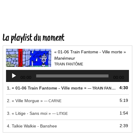
La playlist du moment
« 01-06 Train Fantome - Ville morte »
Manémeur
TRAIN FANTÔME
Lecteur
00:00
00:00
audio
4:30
1.
« 01-06 Train Fantome - Ville morte »
— TRAIN FANTÔME
5:19
2.
« Ville Morgue »
— CARNE
1:54
3.
« Litige - Sans moi »
— LITIGE
2:39
4.
Talkie Walkie - Banshee