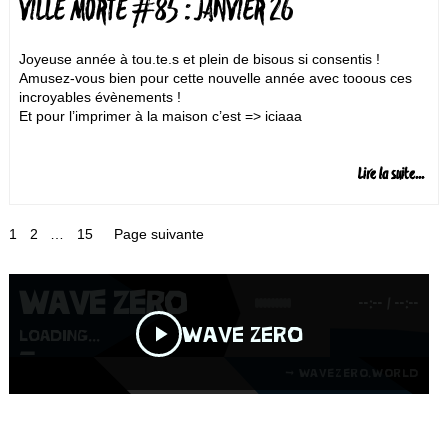
VILLE MORTE #85 : JANVIER 26
Joyeuse année à tou.te.s et plein de bisous si consentis !
Amusez-vous bien pour cette nouvelle année avec tooous ces
incroyables évènements !
Et pour l’imprimer à la maison c’est => iciaaa
Lire la suite...
Page
Page
Page
1
2
…
15
Page suivante