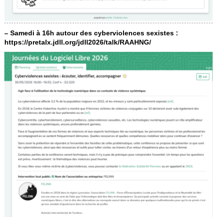
– Samedi à 16h autour des cyberviolences sexistes :
https://pretalx.jdll.org/jdll2026/talk/RAAHNG/