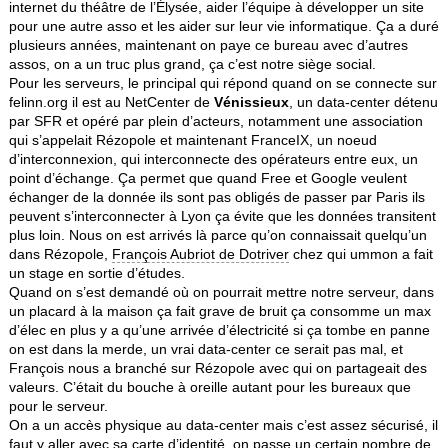
internet du théâtre de l’Élysée, aider l’équipe à développer un site
pour une autre asso et les aider sur leur vie informatique. Ça a duré
plusieurs années, maintenant on paye ce bureau avec d’autres
assos, on a un truc plus grand, ça c’est notre siège social.
Pour les serveurs, le principal qui répond quand on se connecte sur
felinn.org il est au NetCenter de
Vénissieux
, un data-center détenu
par SFR et opéré par plein d’acteurs, notamment une association
qui s’appelait Rézopole et maintenant FranceIX, un noeud
d’interconnexion, qui interconnecte des opérateurs entre eux, un
point d’échange. Ça permet que quand Free et Google veulent
échanger de la donnée ils sont pas obligés de passer par Paris ils
peuvent s’interconnecter à Lyon ça évite que les données transitent
plus loin. Nous on est arrivés là parce qu’on connaissait quelqu’un
dans Rézopole,
François Aubriot de Dotriver
chez qui ummon a fait
un stage en sortie d’études.
Quand on s’est demandé où on pourrait mettre notre serveur, dans
un placard à la maison ça fait grave de bruit ça consomme un max
d’élec en plus y a qu’une arrivée d’électricité si ça tombe en panne
on est dans la merde, un vrai data-center ce serait pas mal, et
François nous a branché sur Rézopole avec qui on partageait des
valeurs. C’était du bouche à oreille autant pour les bureaux que
pour le serveur.
On a un accès physique au data-center mais c’est assez sécurisé, il
faut y aller avec sa carte d’identité, on passe un certain nombre de