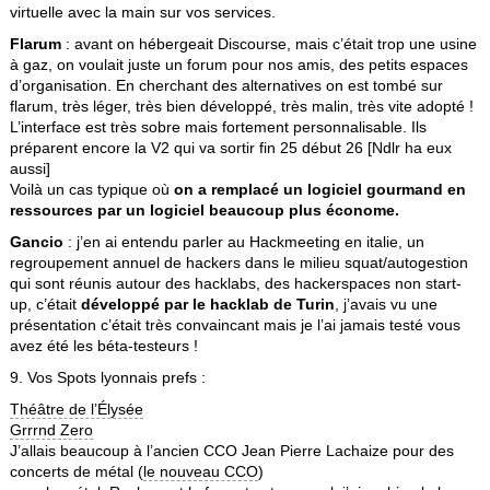
virtuelle avec la main sur vos services.
Flarum
: avant on hébergeait Discourse, mais c’était trop une usine
à gaz, on voulait juste un forum pour nos amis, des petits espaces
d’organisation. En cherchant des alternatives on est tombé sur
flarum, très léger, très bien développé, très malin, très vite adopté !
L’interface est très sobre mais fortement personnalisable. Ils
préparent encore la V2 qui va sortir fin 25 début 26 [Ndlr ha eux
aussi]
Voilà un cas typique où
on a remplacé un logiciel gourmand en
ressources par un logiciel beaucoup plus économe.
Gancio
: j’en ai entendu parler au Hackmeeting en italie, un
regroupement annuel de hackers dans le milieu squat/autogestion
qui sont réunis autour des hacklabs, des hackerspaces non start-
up, c’était
développé par le hacklab de Turin
, j’avais vu une
présentation c’était très convaincant mais je l’ai jamais testé vous
avez été les béta-testeurs !
9. Vos Spots lyonnais prefs :
Théâtre de l’Élysée
Grrrnd Zero
J’allais beaucoup à l’ancien CCO Jean Pierre Lachaize pour des
concerts de métal (
le nouveau CCO
)