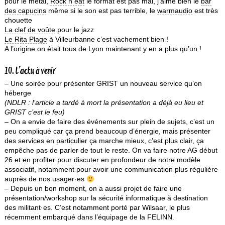
pour le métal,
Rock n eat
le format est pas mal, j’aime bien le
bar
des capucins
même si le son est pas terrible, le
warmaudio
est très
chouette
La clef de voûte
pour le jazz
Le Rita Plage
à Villeurbanne c’est vachement bien !
A l’origine on était tous de Lyon maintenant y en a plus qu’un !
10. L’actu à venir
– Une soirée pour présenter GRIST un nouveau service qu’on
héberge
(NDLR : l’article a tardé à mort la présentation a déjà eu lieu et
GRIST c’est le feu)
– On a envie de faire des événements sur plein de sujets, c’est un
peu compliqué car ça prend beaucoup d’énergie, mais présenter
des services en particulier ça marche mieux, c’est plus clair, ça
empêche pas de parler de tout le reste. On va faire notre AG début
26 et en profiter pour discuter en profondeur de notre modèle
associatif, notamment pour avoir une communication plus régulière
auprès de nos usager·es
– Depuis un bon moment, on a aussi projet de faire une
présentation/workshop sur la sécurité informatique à destination
des militant·es. C’est notamment porté par Wilsaar, le plus
récemment embarqué dans l’équipage de la FELINN.