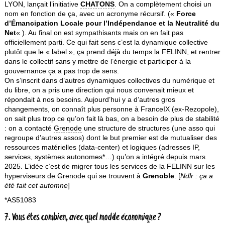
LYON, lançait l’initiative
CHATONS
. On a complètement choisi un
nom en fonction de ça, avec un acronyme récursif. («
Force
d’Émancipation Locale pour l’Indépendance et la Neutralité du
Net
« ). Au final on est sympathisants mais on en fait pas
officiellement parti. Ce qui fait sens c’est la dynamique collective
plutôt que le « label », ça prend déjà du temps la FELINN, et rentrer
dans le collectif sans y mettre de l’énergie et participer à la
gouvernance ça a pas trop de sens.
On s’inscrit dans d’autres dynamiques collectives du numérique et
du libre, on a pris une direction qui nous convenait mieux et
répondait à nos besoins. Aujourd’hui y a d’autres gros
changements, on connaît plus personne à FranceIX (ex-Rezopole),
on sait plus trop ce qu’on fait là bas, on a besoin de plus de stabilité
: on a contacté
Grenode
une structure de structures (une asso qui
regroupe d’autres assos) dont le but premier est de mutualiser des
ressources matérielles (data-center) et logiques (adresses IP,
services, systèmes autonomes*…) qu’on a intégré depuis mars
2025. L’idée c’est de migrer tous les services de la FELINN sur les
hyperviseurs de Grenode qui se trouvent à
Grenoble
. [
Ndlr : ça a
été fait cet automne
]
*AS51083
7. Vous êtes combien, avec quel modèle économique ?