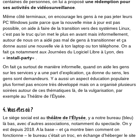
centaines de personnes, on lui a proposé
une rédemption pour
ses activités de vidéosurveillance
.
Même côté terminaux, on encourage les gens à ne pas jeter leurs
PC Windows juste parce que la nouvelle mise à jour est pas
possible, on aide à faire de la transition vers des systèmes Linux,
c’est pas le truc qu’on met le plus en avant mais informellement,
autour de nous on a aidé pas mal de gens à transitionner et ça
donne aussi une nouvelle vie à ton laptop ou ton téléphone. On a
fait ça notamment aux Journées du Logiciel Libre à Lyon, des
«
install-party
« .
On fait ça surtout de manière informelle, quand on aide les gens
sur les services y a une part d’explication, ça donne du sens, les
gens sont demandeurs. Y a aussi un aspect éducation populaire
plus formel pas encore très développé mais on a organisé plusieurs
soirées autour de ces thématiques là, de la vulgarisation, par
exemple au Théâtre de l’Élysée.
4. Vous êtes où ?
Le siège social est au
théâtre de l’Élysée
, y a notre bureau (bleu)
là bas, avec d’autres associations, notamment du spectacle. On y
est depuis 2018. A la base – et ça montre bien comment on
fonctionne – le bureau c’était un troc, en échange d’héberger le site