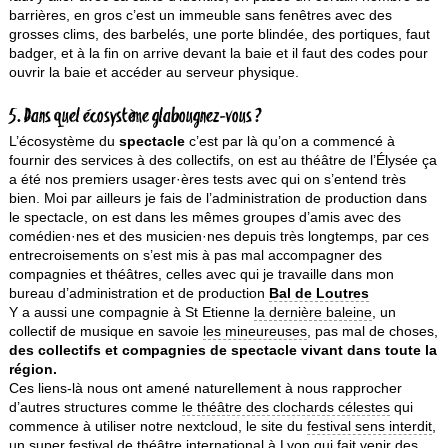
barrières, en gros c’est un immeuble sans fenêtres avec des
grosses clims, des barbelés, une porte blindée, des portiques, faut
badger, et à la fin on arrive devant la baie et il faut des codes pour
ouvrir la baie et accéder au serveur physique.
5. Dans quel écosystème glabougnez-vous ?
L’écosystème du
spectacle
c’est par là qu’on a commencé à
fournir des services à des collectifs, on est au théâtre de l’Élysée ça
a été nos premiers usager·ères tests avec qui on s’entend très
bien. Moi par ailleurs je fais de l’administration de production dans
le spectacle, on est dans les mêmes groupes d’amis avec des
comédien·nes et des musicien·nes depuis très longtemps, par ces
entrecroisements on s’est mis à pas mal accompagner des
compagnies et théâtres, celles avec qui je travaille dans mon
bureau d’administration et de production
Bal de Loutres
Y a aussi une compagnie à St Etienne
la dernière baleine
, un
collectif de musique en savoie
les mineureuses
, pas mal de choses,
des collectifs et compagnies de spectacle vivant dans toute la
région.
Ces liens-là nous ont amené naturellement à nous rapprocher
d’autres structures comme
le théâtre des clochards célestes
qui
commence à utiliser notre nextcloud, le site du
festival sens interdit
,
un super festival de théâtre international à Lyon qui fait venir des