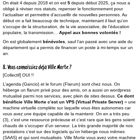
On était 4 depuis 2018 et on est
5
depuis début 2025, ça nous a
obligé à réviser nos statuts, repenser le fonctionnement pour
l’actualiser et permettre d’accueillir de nouvelles personnes. Au
début on a fait beaucoup de technique, maintenant il faut qu’on
s’occupe de la structuration, de la vie associative, de l’éducation
populaire, la transmission…
Appel aux bonnes volontés !
On est globalement
bénévoles
, sauf l’an passé avec une aide du
département qui a permis de financer un poste à mi-temps sur un
an.
8. Vous connaissiez déjà Ville Morte ?
[Collectif] OUI !!
L’agenda (Gancio) et le forum (Flarum) sont chez nous. On
héberge un flarum privé pour des amis, on a aussi un wordpress
mutualisé parmi nos services, avec plein de sites dessus.
Ce dont
bénéficie Ville Morte c’est un VPS (Virtual Private Server)
= une
machine virtuelle complète sur laquelle vous êtes autonomes car
vous avez une équipe capable de la maintenir. On en a très peu
(3), c’est une ressource précieuse et c’est rare que les gens soient
chauds de s’occuper d’un serveur. La très grande majorité de nos
prestations c’est sur des logiciels qu’on héberge nous mêmes
(SAAS) et qui sont mutualisés. Ville Morte vous avez votre machine