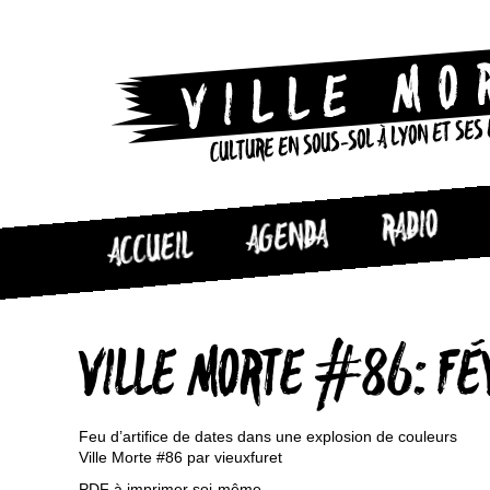
CULTURE EN SOUS-SOL À LYON ET SES
RADIO
AGENDA
ACCUEIL
VILLE MORTE #86: FÉ
Feu d’artifice de dates dans une explosion de couleurs
Ville Morte #86 par vieuxfuret
PDF à imprimer soi-même