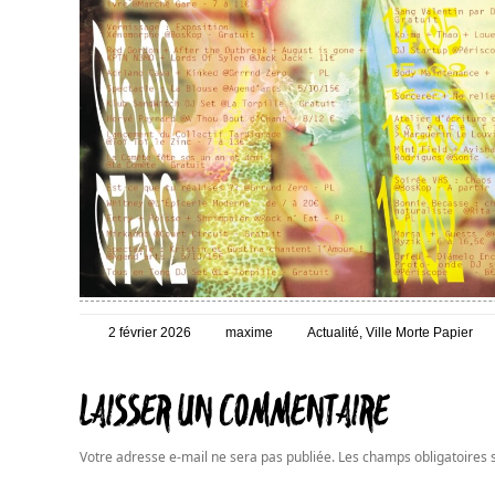
Posté
Auteur
Catégories
2 février 2026
maxime
Actualité
,
Ville Morte Papier
le
LAISSER UN COMMENTAIRE
Votre adresse e-mail ne sera pas publiée.
Les champs obligatoires 