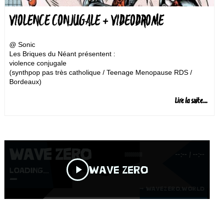
VIOLENCE CONJUGALE + VIDEODROME
@ Sonic
Les Briques du Néant présentent :
violence conjugale
(synthpop pas très catholique / Teenage Menopause RDS /
Bordeaux)
Finie la plaisanterie. Après s’être fait passer chez BORN BAD
RECORDS pour un obscuraaa
Lire la suite...