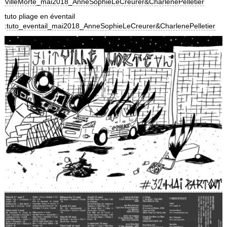
VilleMorte_mai2018_AnneSophieLeCreurer&CharlenePelletier
tuto pliage en éventail
:
tuto_eventail_mai2018_AnneSophieLeCreurer&CharlenePelletier