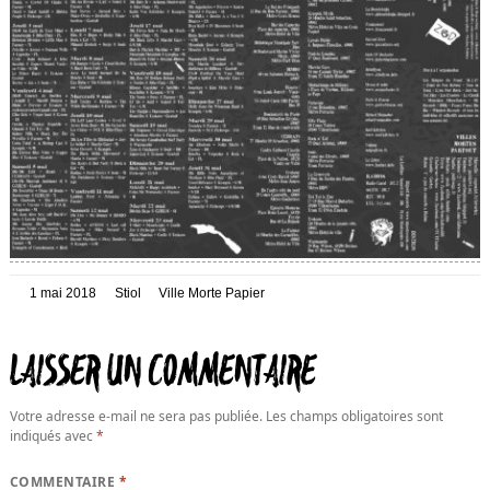
Posté
Auteur
Catégories
1 mai 2018
Stiol
Ville Morte Papier
le
LAISSER UN COMMENTAIRE
Votre adresse e-mail ne sera pas publiée.
Les champs obligatoires sont
indiqués avec
*
COMMENTAIRE
*