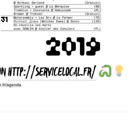
ION
HTTP://SERVICELOCAL.FR/
te.fr/agenda