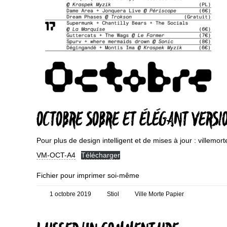
OCTOBRE SOBRE ET ÉLÉGANT VERS
Pour plus de design intelligent et de mises à jour : villemor
VM-OCT-A4
Télécharger
Fichier pour imprimer soi-même
Posté
Auteur
Catégories
1 octobre 2019
Stiol
Ville Morte Papier
le