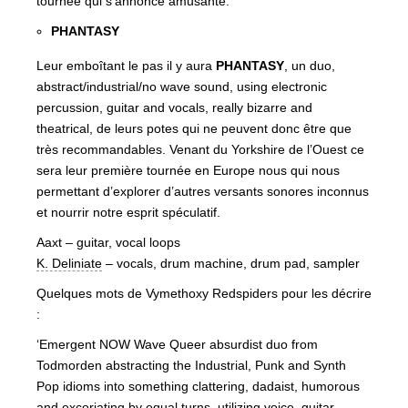
tournée qui s’annonce amusante.
PHANTASY
Leur emboîtant le pas il y aura
PHANTASY
, un duo,
abstract/industrial/no wave sound, using electronic
percussion, guitar and vocals, really bizarre and
theatrical, de leurs potes qui ne peuvent donc être que
très recommandables. Venant du Yorkshire de l’Ouest ce
sera leur première tournée en Europe nous qui nous
permettant d’explorer d’autres versants sonores inconnus
et nourrir notre esprit spéculatif.
Aaxt – guitar, vocal loops
K. Deliniate
– vocals, drum machine, drum pad, sampler
Quelques mots de Vymethoxy Redspiders pour les décrire
:
‘Emergent NOW Wave Queer absurdist duo from
Todmorden abstracting the Industrial, Punk and Synth
Pop idioms into something clattering, dadaist, humorous
and excoriating by equal turns, utilizing voice, guitar,