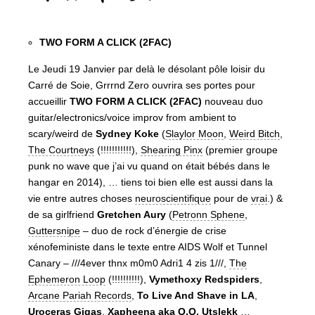
TWO FORM A CLICK (2FAC)
Le Jeudi 19 Janvier par delà le désolant pôle loisir du
Carré de Soie, Grrrnd Zero ouvrira ses portes pour
accueillir
TWO FORM A CLICK (2FAC)
nouveau duo
guitar/electronics/voice improv from ambient to
scary/weird de
Sydney Koke
(
Slaylor Moon
,
Weird Bitch
,
The Courtneys
(!!!!!!!!!!!),
Shearing Pinx
(premier groupe
punk no wave que j’ai vu quand on était bébés dans le
hangar en 2014), … tiens toi bien elle est aussi dans la
vie entre autres choses
neuroscientifique
pour de
vrai
.) &
de sa girlfriend
Gretchen Aury
(
Petronn Sphene
,
Guttersnipe
– duo de rock d’énergie de crise
xénofeministe dans le texte entre AIDS Wolf et Tunnel
Canary – ///4ever thnx m0m0 Adri1 4 zis 1///,
The
Ephemeron Loop
(!!!!!!!!!!),
Vymethoxy Redspiders
,
Arcane Pariah Records
,
To Live And Shave in LA
,
Uroceras Gigas
,
Xapheena aka Q.Q. Utslekk
…