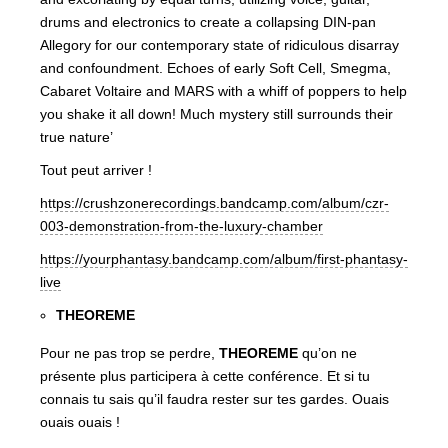
drums and electronics to create a collapsing DIN-pan
Allegory for our contemporary state of ridiculous disarray
and confoundment. Echoes of early Soft Cell, Smegma,
Cabaret Voltaire and MARS with a whiff of poppers to help
you shake it all down! Much mystery still surrounds their
true nature’
Tout peut arriver !
https://crushzonerecordings.bandcamp.com/album/czr-
003-demonstration-from-the-luxury-chamber
https://yourphantasy.bandcamp.com/album/first-phantasy-
live
THEOREME
Pour ne pas trop se perdre,
THEOREME
qu’on ne
présente plus participera à cette conférence. Et si tu
connais tu sais qu’il faudra rester sur tes gardes. Ouais
ouais ouais !