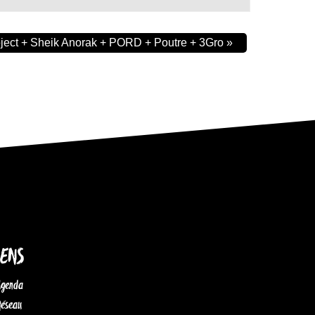
oject + Sheik Anorak + PORD + Poutre + 3Gro
»
IENS
Agenda
Réseau