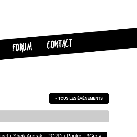
CONTACT
FORUM
« TOUS LES ÉVÈNEMENTS
oject + Sheik Anorak + PORD + Poutre + 3Gro
»