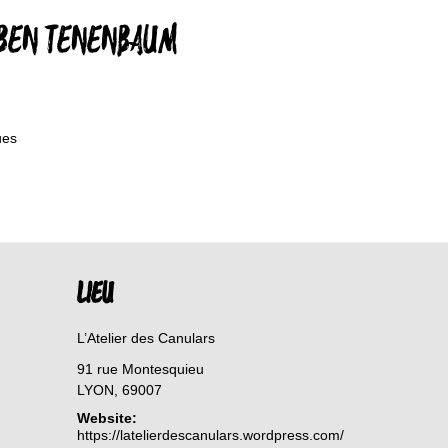
RUBEN TENENBAUM
ues
LIEU
L’Atelier des Canulars
91 rue Montesquieu
LYON
,
69007
Website:
https://latelierdescanulars.wordpress.com/