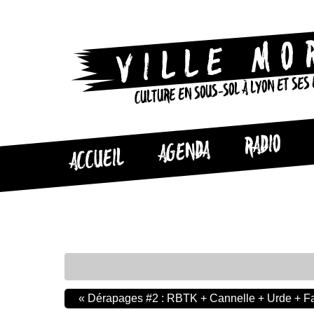
CULTURE EN SOUS-SOL À LYON ET SES
RADIO
AGENDA
ACCUEIL
«
Dérapages #2 : RBTK + Cannelle + Urde + F