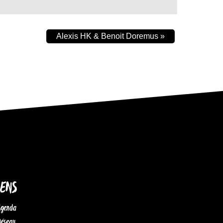
Alexis HK & Benoit Doremus
»
IENS
Agenda
Réseau