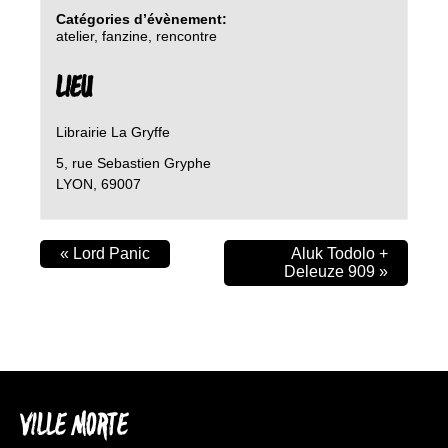
Catégories d’évènement:
atelier
,
fanzine
,
rencontre
LIEU
Librairie La Gryffe
5, rue Sebastien Gryphe
LYON
,
69007
«
Lord Panic
Aluk Todolo +
Deleuze 909
»
VILLE MORTE