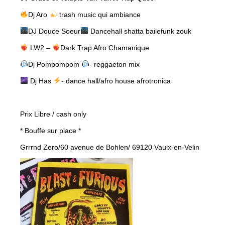
Dj Aro
trash music qui ambiance
DJ Douce Soeur
Dancehall shatta bailefunk zouk
LW2 –
Dark Trap Afro Chamanique
Dj Pompompom
- reggaeton mix
Dj Has
- dance hall/afro house afrotronica
Prix Libre / cash only
* Bouffe sur place *
Grrrnd Zero/60 avenue de Bohlen/ 69120 Vaulx-en-Velin