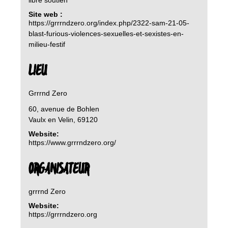
Site web :
https://grrrndzero.org/index.php/2322-sam-21-05-
blast-furious-violences-sexuelles-et-sexistes-en-
milieu-festif
LIEU
Grrrnd Zero
60, avenue de Bohlen
Vaulx en Velin
,
69120
Website:
https://www.grrrndzero.org/
ORGANISATEUR
grrrnd Zero
Website:
https://grrrndzero.org