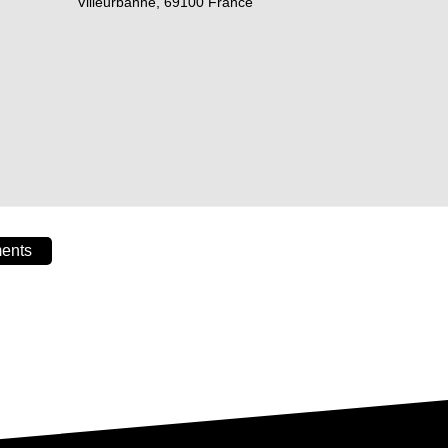
Villeurbanne
,
69100
France
ments