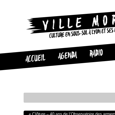
CULTURE EN SOUS-SOL À LYON ET SES
RADIO
AGENDA
ACCUEIL
«
Clôture – 40 ans de l’Observatoire des arme