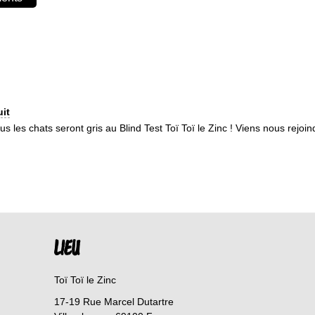
uit
us les chats seront gris au Blind Test Toï Toï le Zinc ! Viens nous rejoin
LIEU
Toï Toï le Zinc
17-19 Rue Marcel Dutartre