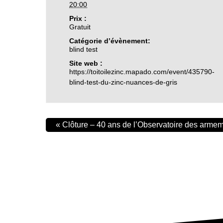
20:00
Prix :
Gratuit
Catégorie d’évènement:
blind test
Site web :
https://toitoilezinc.mapado.com/event/435790-
blind-test-du-zinc-nuances-de-gris
«
Clôture – 40 ans de l’Observatoire des arme