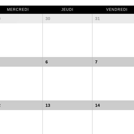
MERCREDI
JEUDI
VENDREDI
9
30
31
6
7
2
13
14