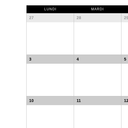
LUNDI
MARDI
MONTH
27
28
2
NAVIGATION
3
4
5
10
11
1