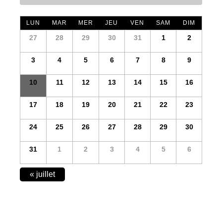
LUN
MAR
MER
JEU
VEN
SAM
DIM
27
28
29
30
31
1
2
3
4
5
6
7
8
9
10
11
12
13
14
15
16
17
18
19
20
21
22
23
24
25
26
27
28
29
30
31
1
2
3
4
5
6
CALENDAR
«
juillet
MONTH