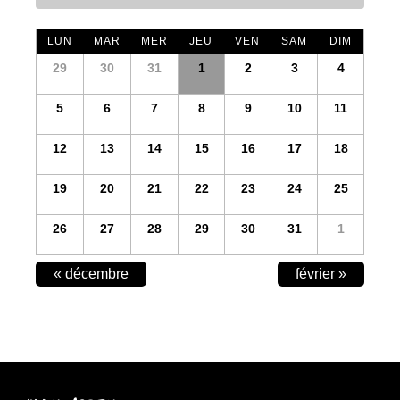
LUN
MAR
MER
JEU
VEN
SAM
DIM
29
30
31
1
2
3
4
5
6
7
8
9
10
11
12
13
14
15
16
17
18
19
20
21
22
23
24
25
26
27
28
29
30
31
1
CALENDAR
«
décembre
février
»
MONTH
NAVIGATION