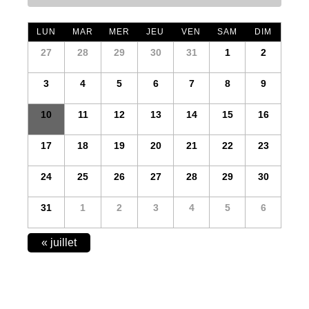
LUN
MAR
MER
JEU
VEN
SAM
DIM
27
28
29
30
31
1
2
3
4
5
6
7
8
9
10
11
12
13
14
15
16
17
18
19
20
21
22
23
24
25
26
27
28
29
30
31
1
2
3
4
5
6
CALENDAR
«
juillet
MONTH