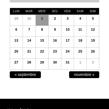
LUN
MAR
MER
JEU
VEN
SAM
DIM
29
30
1
2
3
4
5
6
7
8
9
10
11
12
13
14
15
16
17
18
19
20
21
22
23
24
25
26
27
28
29
30
31
1
2
CALENDAR
«
septembre
novembre
»
MONTH
NAVIGATION