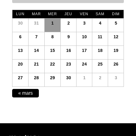
LUN
MAR
MER
JEU
VEN
SAM
DIM
30
31
1
2
3
4
5
6
7
8
9
10
11
12
13
14
15
16
17
18
19
20
21
22
23
24
25
26
27
28
29
30
1
2
3
CALENDAR
«
mars
MONTH
NAVIGATION