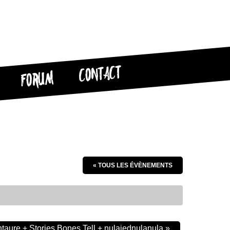
CONTACT
FORUM
« TOUS LES ÉVÈNEMENTS
taure + Stories Bones Tell + nulajednulanula
»