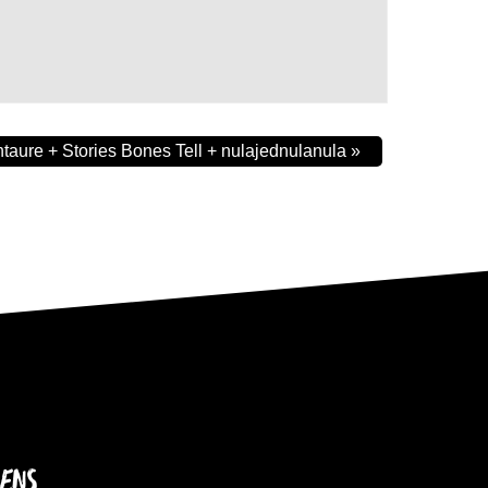
taure + Stories Bones Tell + nulajednulanula
»
IENS