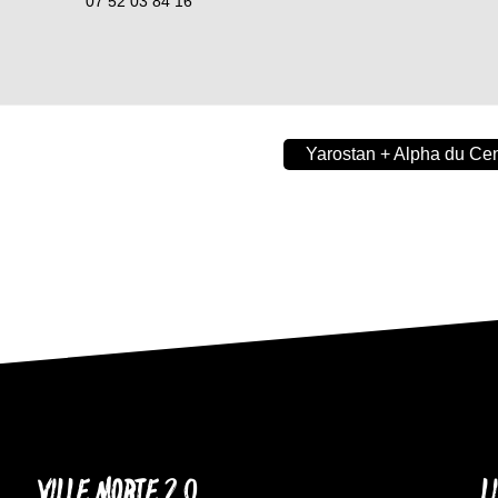
07 52 03 84 16
Yarostan + Alpha du Cen
VILLE MORTE 2.0
L