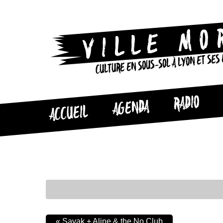
CULTURE EN SOUS-SOL À LYON ET SES
RADIO
AGENDA
ACCUEIL
«
Savak + Aline & the No Club