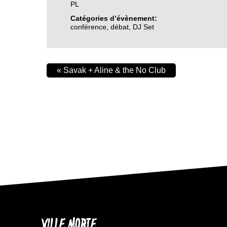
PL
Catégories d’évènement:
conférence
,
débat
,
DJ Set
«
Savak + Aline & the No Club
VILLE MORTE