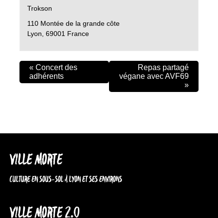
Trokson
110 Montée de la grande côte
Lyon
,
69001
France
«
Concert des
Repas partagé
adhérents
végane avec AVF69
»
VILLE MORTE
CULTURE EN SOUS-SOL À LYON ET SES ENVIRONS
VILLE MORTE 2.0