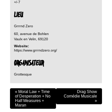
+/-7
LIEU
Grrrnd Zero
60, avenue de Bohlen
Vaulx en Velin
,
69120
Website:
https://www.grrrndzero.org/
ORGANISATEUR
Grottesque
«
Moral Law + Time
Drag Show
of Desperation + No
Comédie Musicale
Half Measures +
»
Maran