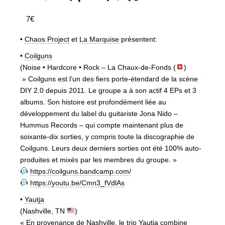
7€
•
Chaos Project
et
La Marquise
présentent:
•
Coilguns
(Noise • Hardcore • Rock – La Chaux-de-Fonds (
)
» Coilguns est l’un des fiers porte-étendard de la scène
DIY 2.0 depuis 2011. Le groupe a à son actif 4 EPs et 3
albums. Son histoire est profondément liée au
développement du label du guitariste Jona Nido –
Hummus Records – qui compte maintenant plus de
soixante-dix sorties, y compris toute la discographie de
Coilguns. Leurs deux derniers sorties ont été 100% auto-
produites et mixés par les membres du groupe. »
https://coilguns.bandcamp.com/
https://youtu.be/Cmn3_fVdlAs
•
Yautja
(Nashville, TN
)
« En provenance de Nashville, le trio Yautja combine