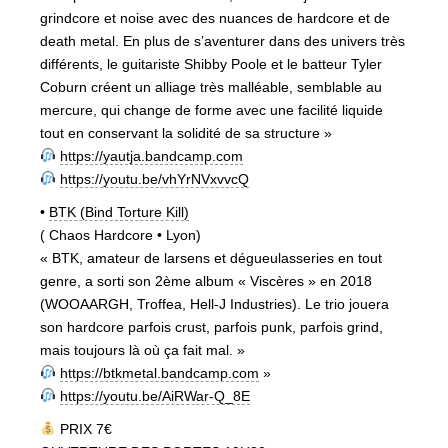
grindcore et noise avec des nuances de hardcore et de
death metal. En plus de s’aventurer dans des univers très
différents, le guitariste Shibby Poole et le batteur Tyler
Coburn créent un alliage très malléable, semblable au
mercure, qui change de forme avec une facilité liquide
tout en conservant la solidité de sa structure »
https://yautja.bandcamp.com
https://youtu.be/vhYrNVxvvcQ
•
BTK (Bind Torture Kill)
( Chaos Hardcore • Lyon)
« BTK, amateur de larsens et dégueulasseries en tout
genre, a sorti son 2ème album « Viscères » en 2018
(WOOAARGH, Troffea, Hell-J Industries). Le trio jouera
son hardcore parfois crust, parfois punk, parfois grind,
mais toujours là où ça fait mal. »
https://btkmetal.bandcamp.com
»
https://youtu.be/AiRWar-Q_8E
PRIX 7€