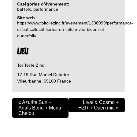
Catégories d’évènement:
bal folk
,
performance
Site web :
https://www.toitoilezinc.fr/evenement/1398099/performance-
et-bal-collectif-fiertes-en-lutte-invite-bluem-et-
queerfolk/
LIEU
Toï Toï le Zinc
17-19 Rue Marcel Dutartre
Villeurbanne
,
69100
France
«
Azurite Sun +
Livaï & Cosmo +
Anaïs Borie + Mona
HZR + Open mic
»
Chelou