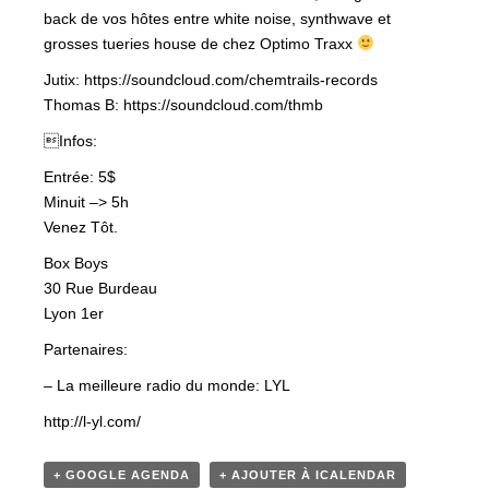
back de vos hôtes entre white noise, synthwave et
grosses tueries house de chez Optimo Traxx
Jutix: https://soundcloud.com/chemtrails-records
Thomas B: https://soundcloud.com/thmb
Infos:
Entrée: 5$
Minuit –> 5h
Venez Tôt.
Box Boys
30 Rue Burdeau
Lyon 1er
Partenaires:
– La meilleure radio du monde: LYL
http://l-yl.com/
+ GOOGLE AGENDA
+ AJOUTER À ICALENDAR