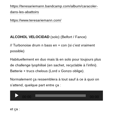
https://teresariemann.bandcamp.com/album/caracoler-
dans-les-abattoirs
https://www.teresariemann.com/
ALCOHOL VELOCIDAD
(solo) (Belfort / Fance)
// Turbonoise drum n bass en + con (si c’est vraiment
possible)
Habituellement en duo mais là en solo pour toujours plus
de challenge lyophilisé (en sachet, recyclable à l’infini).
Batterie + trucs chelous (Lord x Gonzo oblige).
Normalement ça ressemblera à tout sauf à ce à quoi on
s’attend, quelque part entre ça :
Lecteur
00:00
00:00
audio
et ça :