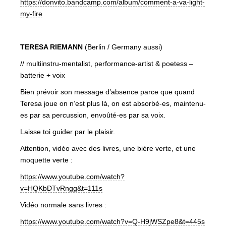
https://donvito.bandcamp.com/album/comment-a-va-light-
my-fire
TERESA RIEMANN
(Berlin / Germany aussi)
// multiinstru-mentalist, performance-artist & poetess –
batterie + voix
Bien prévoir son message d’absence parce que quand
Teresa joue on n’est plus là, on est absorbé-es, maintenu-
es par sa percussion, envoûté-es par sa voix.
Laisse toi guider par le plaisir.
Attention, vidéo avec des livres, une bière verte, et une
moquette verte :
https://www.youtube.com/watch?
v=HQKbDTvRngg&t=111s
Vidéo normale sans livres :
https://www.youtube.com/watch?v=Q-H9jWSZpe8&t=445s