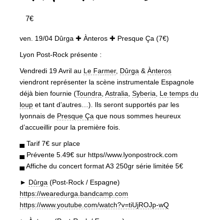
7€
ven. 19/04 Dûrga ✚ Ànteros ✚ Presque Ça (7€)
Lyon Post-Rock présente :
Vendredi 19 Avril au
Le Farmer
,
Dûrga
&
Ànteros
viendront représenter la scène instrumentale Espagnole
déjà bien fournie (
Toundra
,
Astralia
,
Syberia
,
Le temps du
loup
et tant d’autres…). Ils seront supportés par les
lyonnais de
Presque Ça
que nous sommes heureux
d’accueillir pour la première fois.
▄ Tarif 7€ sur place
▄ Prévente 5.49€ sur https//www.lyonpostrock.com
▄ Affiche du concert format A3 250gr série limitée 5€
►
Dûrga
(Post-Rock / Espagne)
https://wearedurga.bandcamp.com
https://www.youtube.com/watch?v=tiUjROJp-wQ