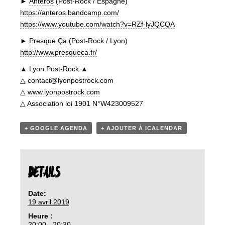
►
Ànteros
(Post-Rock / Espagne)
https://anteros.bandcamp.com/
https://www.youtube.com/watch?v=RZf-lyJQCQA
►
Presque Ça
(Post-Rock / Lyon)
http://www.presqueca.fr/
▲ Lyon Post-Rock ▲
△ contact@lyonpostrock.com
△
www.lyonpostrock.com
△ Association loi 1901 N°W423009527
+ GOOGLE AGENDA
+ AJOUTER À ICALENDAR
DETAILS
Date:
19 avril 2019
Heure :
20:00 - 20:30