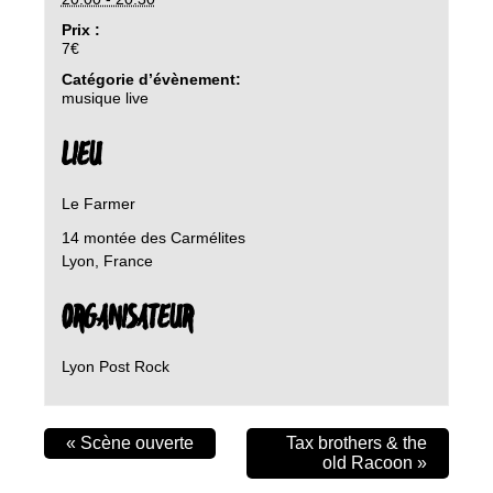
Prix :
7€
Catégorie d’évènement:
musique live
LIEU
Le Farmer
14 montée des Carmélites
Lyon
,
France
ORGANISATEUR
Lyon Post Rock
«
Scène ouverte
Tax brothers & the
old Racoon
»