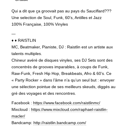
Qui a dit que ça groovait pas au pays du Sauciflard???
Une selection de Soul, Funk, 60’s, Antilles et Jazz
100% Française, 100% Vinyles
—
♦ ♦ RAISTLIN
‬‬‬MC, Beatmaker, Pianiste, DJ : Raistlin est un artiste aux
talents multiples.
Chineur avéré de disques vinyles, ses DJ Sets sont des
concentrés de grooves imparables, à coups de Funk,
Raw-Funk, Fresh Hip Hop, Breakbeats, Afro & 60’s. Ce
« Party Rocker » dans l’âme n’a qu’un seul but : envoyer
une sélection pointue de ses meilleurs skeuds, diggés au
gré des voyages et des rencontres.
Facebook :
https://www.facebook.com/raistlinmc/
Mixcloud :
https://www.mixcloud.com/raphael-raistlin-
macler/
Bandcamp:
http://raistlin.bandcamp.com/