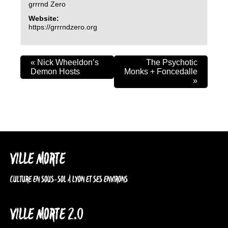
grrrnd Zero
Website:
https://grrrndzero.org
«
Nick Wheeldon’s
The Psychotic
Demon Hosts
Monks + Foncedalle
»
VILLE MORTE
CULTURE EN SOUS-SOL À LYON ET SES ENVIRONS
VILLE MORTE 2.0