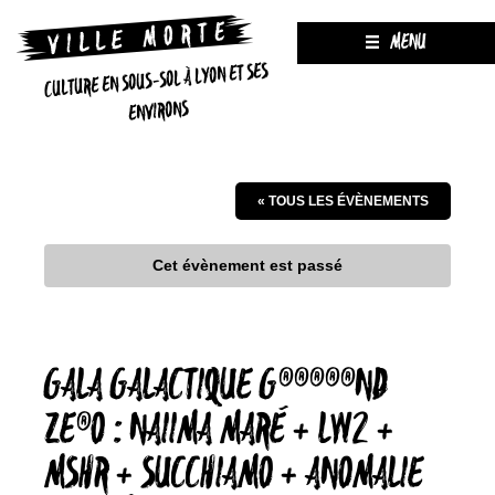
MENU
CULTURE EN SOUS-SOL À LYON ET SES
ENVIRONS
« TOUS LES ÉVÈNEMENTS
Cet évènement est passé
GALA GALACTIQUE G®®®®®ND
ZE®O : NAIIMA MARÉ + LW2 +
MSHR + SUCCHIAMO + ANOMALIE