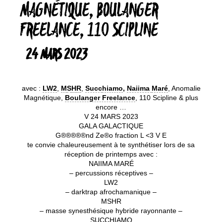
MAGNÉTIQUE, BOULANGER
FREELANCE, 110 SCIPLINE
24 MARS 2023
avec :
LW2
,
M
S
H
R
,
Succ
hiamo
,
Naiima
Maré
, Anomalie
Magnétique,
Boulanger Freelance
, 110 Scipline & plus
encore …
V 24 MARS 2023
GALA GALACTIQUE
G®®®®®nd Ze®o fraction L <3 V E
te convie chaleureusement à te synthétiser lors de sa
réception de printemps avec :
NAIIMA MARÉ
– percussions réceptives –
LW2
– darktrap afrochamanique –
MSHR
– masse synesthésique hybride rayonnante –
SUCCHIAMO