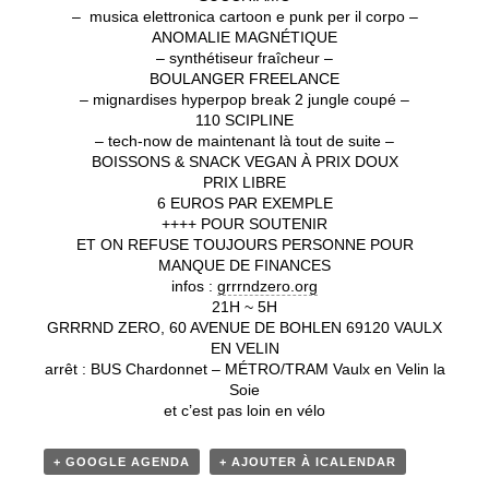
– musica elettronica cartoon e punk per il corpo –
ANOMALIE MAGNÉTIQUE
– synthétiseur fraîcheur –
BOULANGER FREELANCE
– mignardises hyperpop break 2 jungle coupé –
110 SCIPLINE
– tech-now de maintenant là tout de suite –
BOISSONS & SNACK VEGAN À PRIX DOUX
PRIX LIBRE
6 EUROS PAR EXEMPLE
++++ POUR SOUTENIR
ET ON REFUSE TOUJOURS PERSONNE POUR
MANQUE DE FINANCES
infos :
grrrndzero.org
21H ~ 5H
GRRRND ZERO, 60 AVENUE DE BOHLEN 69120 VAULX
EN VELIN
arrêt : BUS Chardonnet – MÉTRO/TRAM Vaulx en Velin la
Soie
et c’est pas loin en vélo
+ GOOGLE AGENDA
+ AJOUTER À ICALENDAR