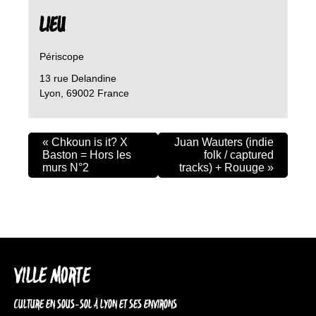
LIEU
Périscope
13 rue Delandine
Lyon
,
69002
France
«
Chkoun is it? X
Juan Wauters (indie
Baston = Hors les
folk / captured
murs N°2
tracks) + Rouuge
»
VILLE MORTE
CULTURE EN SOUS-SOL À LYON ET SES ENVIRONS