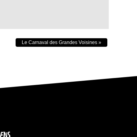
Le Carnaval des Grandes Voisines
»
IENS