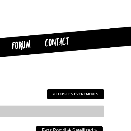
CONTACT
FORUM
« TOUS LES ÉVÈNEMENTS
Fvzz Popvli ✚ Satellized
»