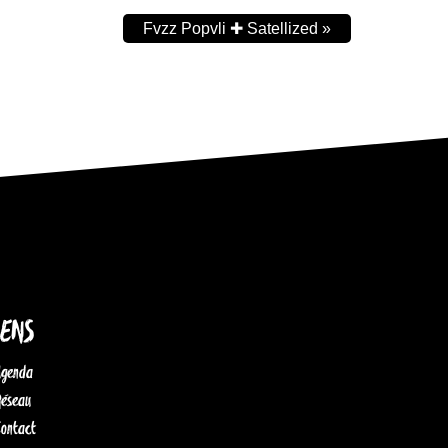
Fvzz Popvli ✚ Satellized
»
IENS
Agenda
Réseau
Contact