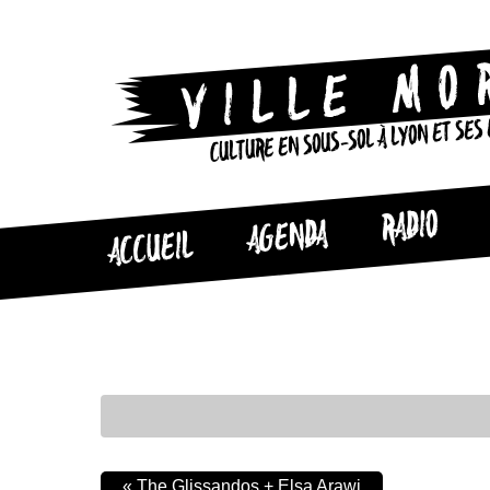
CULTURE EN SOUS-SOL À LYON ET SES
RADIO
AGENDA
ACCUEIL
«
The Glissandos + Elsa Arawi