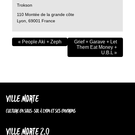
Trokson
110 Montée de la grande côte
Lyon
,
69001
France
«
People Aki + Zeph
Grief + Garave + Let
Them Eat Money +
U.B.L
»
VILLE MORTE
CULTURE EN SOUS-SOL À LYON ET SES ENVIRONS
VILLE MORTE 2.0