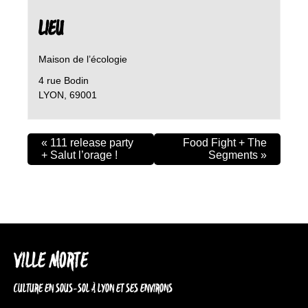
LIEU
Maison de l’écologie
4 rue Bodin
LYON
,
69001
«
111 release party
Food Fight + The
+ Salut l’orage !
Segments
»
VILLE MORTE
CULTURE EN SOUS-SOL À LYON ET SES ENVIRONS