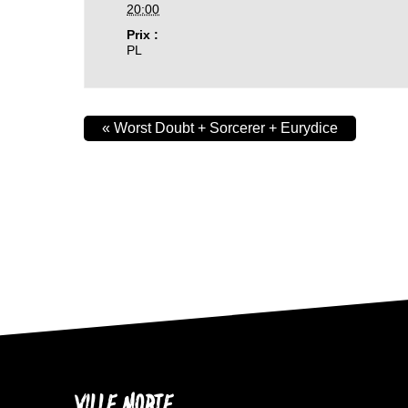
20:00
Prix :
PL
«
Worst Doubt + Sorcerer + Eurydice
VILLE MORTE