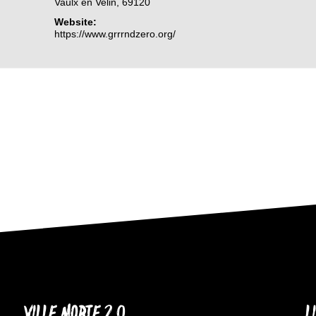
Vaulx en Velin
,
69120
Website:
https://www.grrrndzero.org/
VILLE MORTE 2.0
L