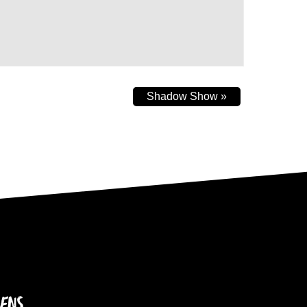
Shadow Show
»
IENS