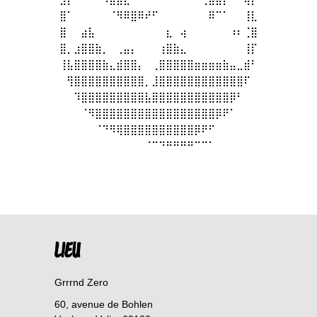
⠀⣿⠁⠀⠀⠀⠀⠀⠈⠻⠿⣿⠿⠞⠋⠀⠀⠀⠀⠀⠀⠀⠿⠉⠁⠀⠀⢸⣇⠀
⠀⣿⠀⠀⣴⣧⠀⠀⠀⠀⠀⠀⠀⠀⠀⠀⣆⠀⢴⠀⠀⠀⠀⠀⠀⠰⠆⢈⣿⠀
⠀⣿⡀⣰⣿⣿⣷⡀⠀⢀⣤⡄⠀⠀⠀⢰⣿⣷⣄⠀⠀⠀⠀⠀⠀⠀⠀⢸⡏⠀
⠀⢸⣧⣿⣿⣿⣿⣷⣄⣾⣿⣿⡄⠀⢀⣿⣿⣿⣿⣿⣶⣶⣶⣶⣷⣤⣀⣾⠃⠀
⠀⠀⢻⣿⣿⣿⣿⣿⣿⣿⣿⣿⣿⡀⣸⣿⣿⣿⣿⣿⣿⣿⣿⣿⣿⣿⣿⠏⠀⠀
⠀⠀⠀⠹⣿⣿⣿⣿⣿⣿⣿⣿⣿⣧⣿⣿⣿⣿⣿⣿⣿⣿⣿⣿⣿⡿⠃⠀⠀⠀
⠀⠀⠀⠀⠈⠻⣿⣿⣿⣿⣿⣿⣿⣿⣿⣿⣿⣿⣿⣿⣿⣿⣿⡿⠟⠁⠀⠀⠀⠀
⠀⠀⠀⠀⠀⠀⠈⠙⠻⢿⣿⣿⣿⣿⣿⣿⣿⣿⣿⣿⡿⠟⠋⠀⠀⠀⠀⠀⠀⠀
⠀⠀⠀⠀⠀⠀⠀⠀⠀⠀⠈⠉⠙⠛⠛⠛⠛⠉⠉⠁⠀⠀⠀⠀
LIEU
Grrrnd Zero
60, avenue de Bohlen