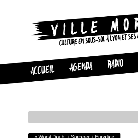
CULTURE EN SOUS-SOL À LYON ET SES
RADIO
AGENDA
ACCUEIL
«
Worst Doubt + Sorcerer + Eurydice