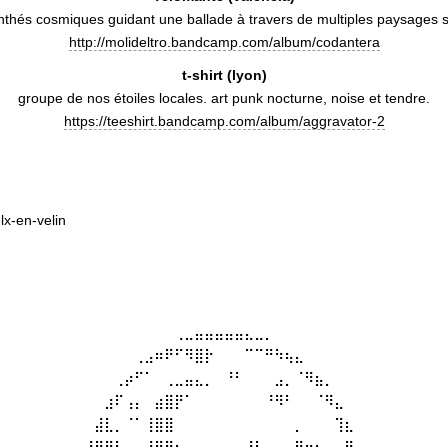
nthés cosmiques guidant une ballade à travers de multiples paysages 
http://molideltro.bandcamp.com/album/codantera
t-shirt (lyon)
groupe de nos étoiles locales. art punk nocturne, noise et tendre.
https://teeshirt.bandcamp.com/album/aggravator-2
lx-en-velin
⠀⠀⠀⠀⠀⠀⠀⠀⠀⠀⢀⣀⣤⣤⣤⣤⣤⣄⣀⡀⠀⠀⠀⠀⠀⠀⠀⠀⠀⠀
⠀⠀⠀⠀⠀⠀⢀⣠⠶⠟⠋⠻⣿⡗⠀⠀⠀⠉⠉⠛⠳⢦⣄⠀⠀⠀⠀⠀⠀⠀
⠀⠀⠀⠀⢀⡴⠋⠁⠀⢀⣀⣤⣄⡀⠀⠘⠃⠀⠀⠀⣠⡀⠈⠻⣦⡀⠀⠀⠀⠀
⠀⠀⠀⣰⠏⢠⡄⠀⣴⣿⡟⠁⠀⠀⠀⠀⠀⠀⠀⠘⠻⠃⠀⠀⠈⠻⣄⠀⠀⠀
⠀⠀⣼⣇⡀⠈⠁⢸⣿⣿⠀⠀⠀⠀⠀⠀⠀⠀⠀⠀⠀⠀⡀⠀⠀⠀⢹⣆⠀⠀
⠀⣸⡟⠛⠃⠀⠀⠸⣿⣿⣆⠀⠀⠀⠀⠀⠀⠘⠃⠀⠀⢀⣿⣶⡆⠀⠀⢿⡄⠀