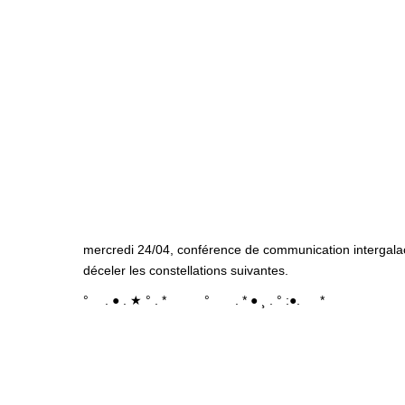
mercredi 24/04, conférence de communication intergalactiq
déceler les constellations suivantes.
° . ● . ★ ° . * ° . * ● ¸ . ° :●. *