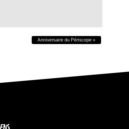
Anniversaire du Périscope
»
IENS