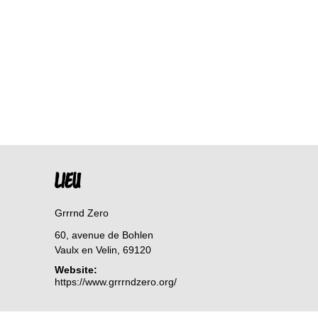
LIEU
Grrrnd Zero
60, avenue de Bohlen
Vaulx en Velin
,
69120
Website:
https://www.grrrndzero.org/