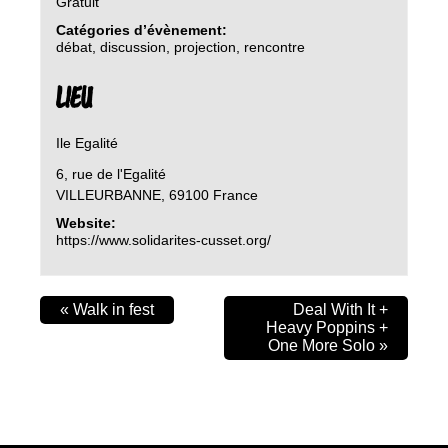
Gratuit
Catégories d’évènement:
débat
,
discussion
,
projection
,
rencontre
LIEU
Ile Egalité
6, rue de l'Egalité
VILLEURBANNE
,
69100
France
Website:
https://www.solidarites-cusset.org/
«
Walk in fest
Deal With It +
Heavy Poppins +
One More Solo
»