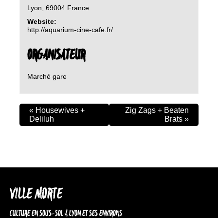
Lyon
,
69004
France
Website:
http://aquarium-cine-cafe.fr/
ORGANISATEUR
Marché gare
«
Housewives +
Zig Zags + Beaten
Deliluh
Brats
»
VILLE MORTE
CULTURE EN SOUS-SOL À LYON ET SES ENVIRONS