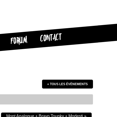
CONTACT
FORUM
« TOUS LES ÉVÈNEMENTS
Mont Analogue + Bravo Tounky + Modesti
»