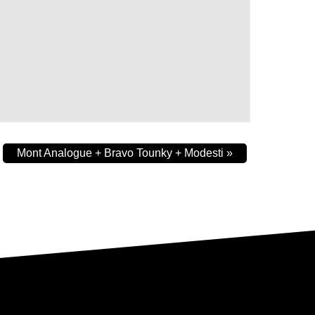
Mont Analogue + Bravo Tounky + Modesti
»