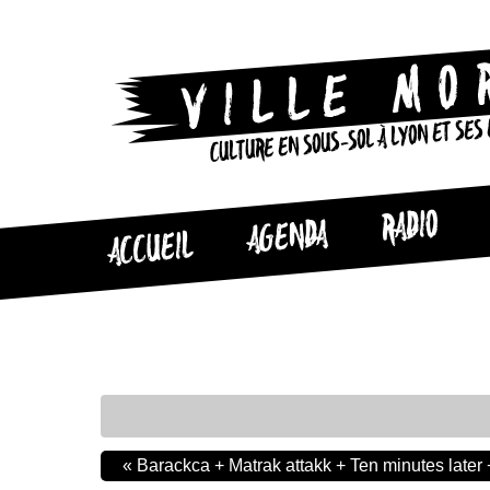
CULTURE EN SOUS-SOL À LYON ET SES
RADIO
AGENDA
ACCUEIL
«
Barackca + Matrak attakk + Ten minutes later