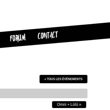
CONTACT
FORUM
« TOUS LES ÉVÈNEMENTS
Omni + Lùlù
»