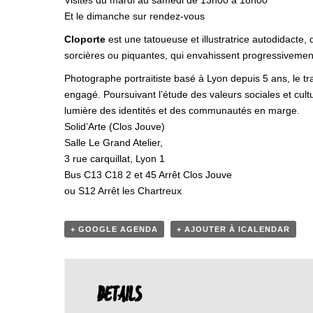
Visites du mardi au samedi de 13h00 à 18h00
Et le dimanche sur rendez-vous
Cloporte
est une tatoueuse et illustratrice autodidacte,
sorcières ou piquantes, qui envahissent progressivement
Photographe portraitiste basé à Lyon depuis 5 ans, le tra
engagé. Poursuivant l’étude des valeurs sociales et cult
lumière des identités et des communautés en marge.
Solid’Arte (Clos Jouve)
Salle Le Grand Atelier,
3 rue carquillat, Lyon 1
Bus C13 C18 2 et 45 Arrêt Clos Jouve
ou S12 Arrêt les Chartreux
+ GOOGLE AGENDA
+ AJOUTER À ICALENDAR
DETAILS