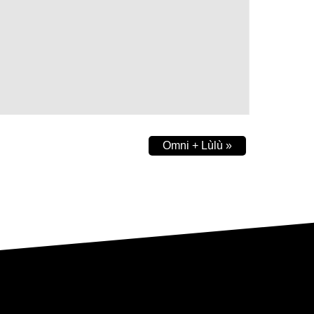
Omni + Lùlù
»