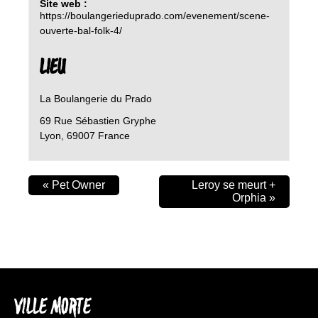
Site web :
https://boulangerieduprado.com/evenement/scene-
ouverte-bal-folk-4/
LIEU
La Boulangerie du Prado
69 Rue Sébastien Gryphe
Lyon
,
69007
France
«
Pet Owner
Leroy se meurt +
Orphia
»
VILLE MORTE