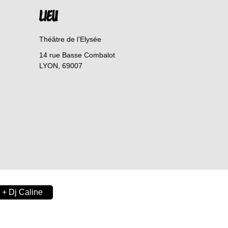
LIEU
Théâtre de l’Elysée
14 rue Basse Combalot
LYON
,
69007
 + Dj Caline