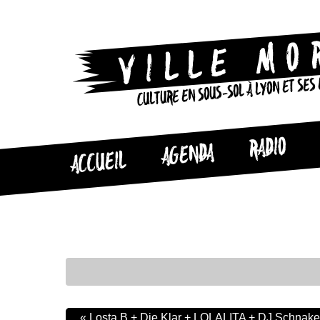
CULTURE EN SOUS-SOL À LYON ET SES
RADIO
AGENDA
ACCUEIL
«
Losta B + Die Klar + LOLALITA + DJ Schnake