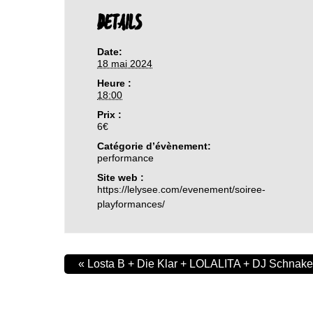
DETAILS
Date:
18 mai 2024
Heure :
18:00
Prix :
6€
Catégorie d’évènement:
performance
Site web :
https://lelysee.com/evenement/soiree-
playformances/
«
Losta B + Die Klar + LOLALITA + DJ Schnake