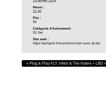
19 janvier 2024
Heure :
21:00
Prix :
5€
Catégorie d’évènement:
DJ Set
Site web :
https://jackjack.fr/event/soul-train-avec-dj-sly/
«
Plug & Play #13: Viktor & The Haters + LBD +