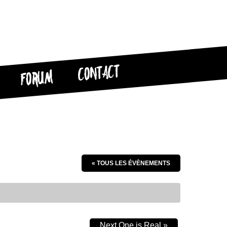
CONTACT
FORUM
« TOUS LES ÉVÈNEMENTS
Next One is Real
»