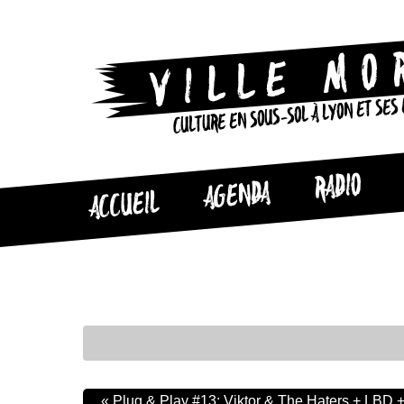
CULTURE EN SOUS-SOL À LYON ET SES
RADIO
AGENDA
ACCUEIL
«
Plug & Play #13: Viktor & The Haters + LBD +