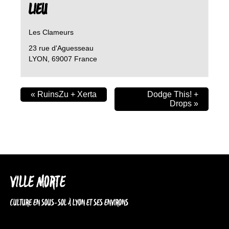
LIEU
Les Clameurs
23 rue d'Aguesseau
LYON
,
69007
France
«
RuinsZu + Xerta
Dodge This! +
Drops
»
VILLE MORTE
CULTURE EN SOUS-SOL À LYON ET SES ENVIRONS