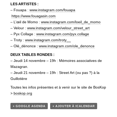
LES ARTISTES :
– Fouapa :
www.instagram.com/fouapa
https://www.fouagasin.com
– L’œil de Momo :
www.instagram.com/loeil_de_momo
– Velour :
www.instagram.com/velour_street_art
– Pyx Collage :
www.instagram.com/pyx.collage
– Troty :
www.instagram.com/troty__
– Olé_dénonce :
www.instagram.com/ole_denonce
DEUX TABLES RONDES :
– Jeudi 14 novembre – 19h : Mémoires associatives de
Mazagran.
– Jeudi 21 novembre – 19h : Street Art (ou pas ?) à la
Guillotière
Toutes les infos présentes et à venir sur le site de BosKop
>
boskop.org
+ GOOGLE AGENDA
+ AJOUTER À ICALENDAR