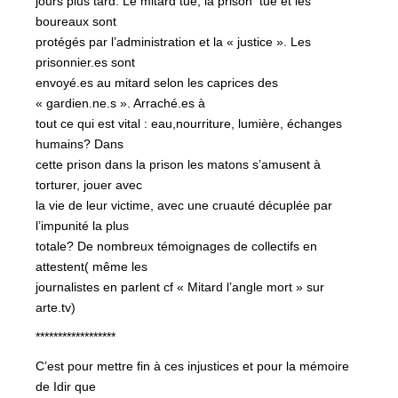
jours plus tard. Le mitard tue, la prison tue et les
boureaux sont
protégés par l’administration et la « justice ». Les
prisonnier.es sont
envoyé.es au mitard selon les caprices des
« gardien.ne.s ». Arraché.es à
tout ce qui est vital : eau,nourriture, lumière, échanges
humains? Dans
cette prison dans la prison les matons s’amusent à
torturer, jouer avec
la vie de leur victime, avec une cruauté décuplée par
l’impunité la plus
totale? De nombreux témoignages de collectifs en
attestent( même les
journalistes en parlent cf « Mitard l’angle mort » sur
arte.tv)
******************
C’est pour mettre fin à ces injustices et pour la mémoire
de Idir que